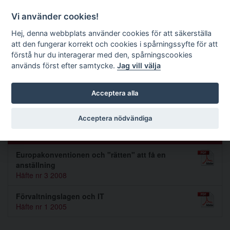
Förvaltningsrättslig tidskrift
Vi använder cookies!
Hej, denna webbplats använder cookies för att säkerställa
att den fungerar korrekt och cookies i spårningssyfte för att
Sök
förstå hur du interagerar med den, spårningscookies
används först efter samtycke.
Jag vill välja
Toggle navigation
Acceptera alla
Roger Petersson
Acceptera nödvändiga
Artiklar av Roger Petersson (2)
Europakonventionen och "rätten" att få en
anställning
Häfte nr 3 2008
Förvaltningslagen och IT
Häfte nr 1 2005