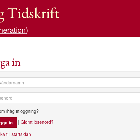
g Tidskrift
meration
)
ga in
om ihåg inloggning?
|
Glömt lösenord?
ka till startsidan