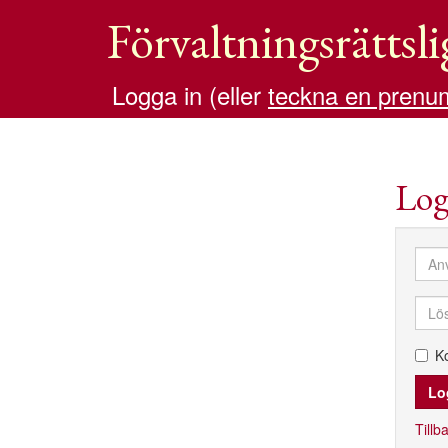
Förvaltningsrättsli
Logga in (eller
teckna en prenu
Log
K
Tillba