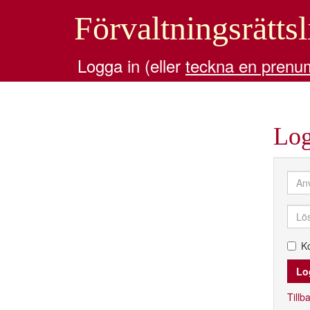
Förvaltningsrättsl
Logga in (eller
teckna en prenu
Log
K
Tillba