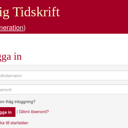
ig Tidskrift
meration
)
ga in
om ihåg inloggning?
|
Glömt lösenord?
ka till startsidan