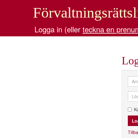
Förvaltningsrättsl
Logga in (eller
teckna en prenu
Log
K
Tillba