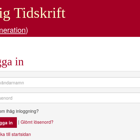
ig Tidskrift
meration
)
ga in
om ihåg inloggning?
|
Glömt lösenord?
ka till startsidan