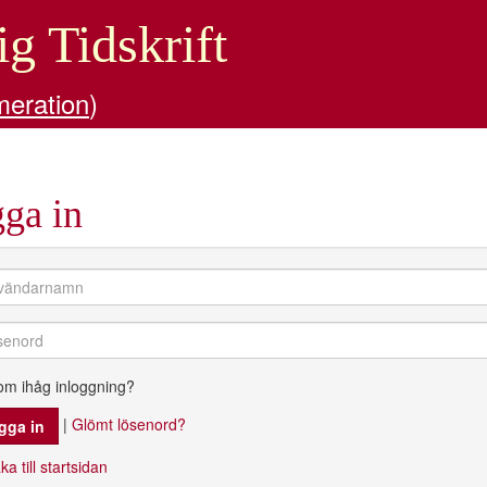
ig Tidskrift
meration
)
ga in
om ihåg inloggning?
|
Glömt lösenord?
ka till startsidan