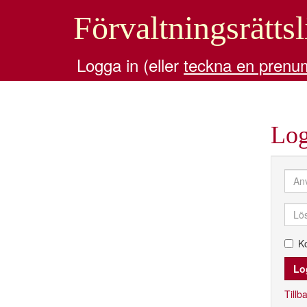
Förvaltningsrättsl
Logga in (eller
teckna en prenu
Log
K
Tillba