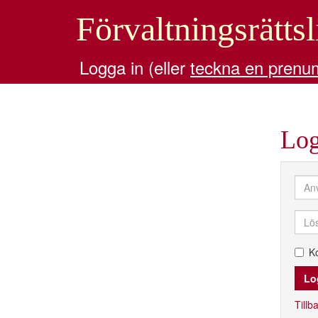
Förvaltningsrättsl
Logga in (eller
teckna en prenu
Log
K
Tillba