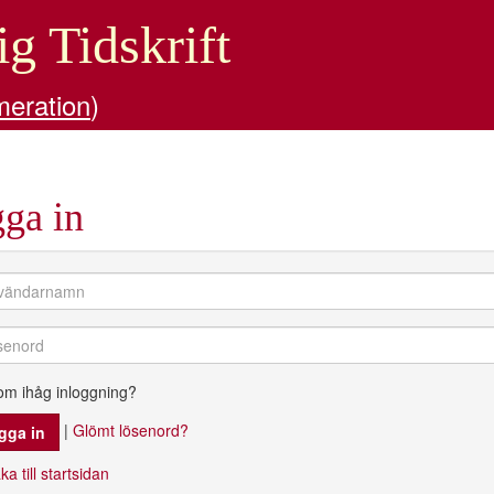
ig Tidskrift
meration
)
ga in
om ihåg inloggning?
|
Glömt lösenord?
ka till startsidan