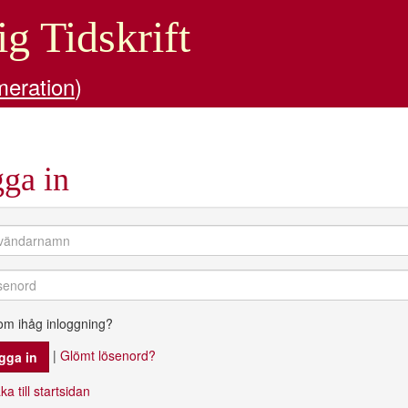
ig Tidskrift
meration
)
ga in
om ihåg inloggning?
|
Glömt lösenord?
ka till startsidan