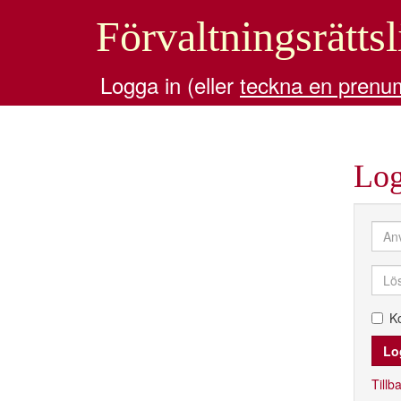
Förvaltningsrättsl
Logga in (eller
teckna en prenu
Log
K
Tillba