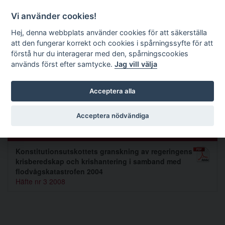
Förvaltningsrättslig tidskrift
Vi använder cookies!
Hej, denna webbplats använder cookies för att säkerställa
att den fungerar korrekt och cookies i spårningssyfte för att
Sök
förstå hur du interagerar med den, spårningscookies
används först efter samtycke.
Jag vill välja
Toggle navigation
Acceptera alla
Bertil Wennberg
Acceptera nödvändiga
Artiklar av Bertil Wennberg (1)
Konstitutionsutskottets granskning av regeringens
krisberedskap och krishantering i samband med
flodvågskatastrofen 2004
Häfte nr 3 2008