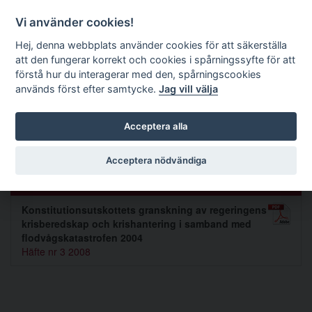
Förvaltningsrättslig tidskrift
Vi använder cookies!
Hej, denna webbplats använder cookies för att säkerställa
att den fungerar korrekt och cookies i spårningssyfte för att
Sök
förstå hur du interagerar med den, spårningscookies
används först efter samtycke.
Jag vill välja
Toggle navigation
Acceptera alla
Ingvar Mattson
Acceptera nödvändiga
Artiklar av Ingvar Mattson (1)
Konstitutionsutskottets granskning av regeringens
krisberedskap och krishantering i samband med
flodvågskatastrofen 2004
Häfte nr 3 2008