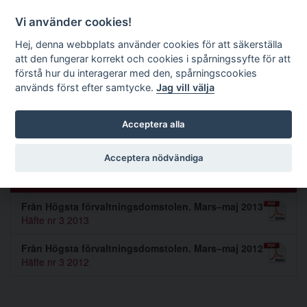
Förvaltningsrättslig tidskrift
Vi använder cookies!
Hej, denna webbplats använder cookies för att säkerställa
att den fungerar korrekt och cookies i spårningssyfte för att
Sök
förstå hur du interagerar med den, spårningscookies
används först efter samtycke.
Jag vill välja
Toggle navigation
Acceptera alla
Andreas Sundberg
Acceptera nödvändiga
Artiklar av Andreas Sundberg (2)
Från Högsta förvaltningsdomstolen. Mars–maj 2013
Häfte nr 3 2013
Från Högsta förvaltningsdomstolen. Mars–maj 2012
Häfte nr 3 2012