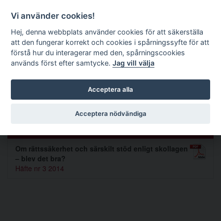
Förvaltningsrättslig tidskrift
Vi använder cookies!
Hej, denna webbplats använder cookies för att säkerställa
att den fungerar korrekt och cookies i spårningssyfte för att
Sök
förstå hur du interagerar med den, spårningscookies
används först efter samtycke.
Jag vill välja
Toggle navigation
Acceptera alla
Nina Nilsson
Acceptera nödvändiga
Artiklar av Nina Nilsson (1)
Om rättssäkerhet och särskilt stöd enligt skollagen
– blev det bra?
Häfte nr 3 2014