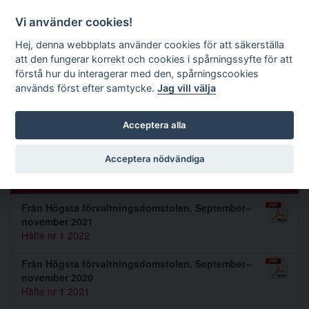
Förvaltningsrättslig tidskrift
Vi använder cookies!
Hej, denna webbplats använder cookies för att säkerställa
att den fungerar korrekt och cookies i spårningssyfte för att
Sök
förstå hur du interagerar med den, spårningscookies
används först efter samtycke.
Jag vill välja
Toggle navigation
Acceptera alla
Jack Hillerström-Forsyth
Acceptera nödvändiga
Artiklar av Jack Hillerström-Forsyth (2)
Från Högsta förvaltningsdomstolen. September–
november 2021
Häfte nr 1 2022
Från Högsta förvaltningsdomstolen. September–
november 2020
Häfte nr 1 2021