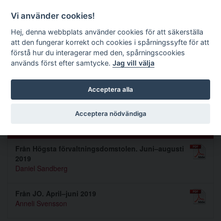
Förvaltningsrättslig tidskrift
Vi använder cookies!
Hej, denna webbplats använder cookies för att säkerställa
att den fungerar korrekt och cookies i spårningssyfte för att
Sök
förstå hur du interagerar med den, spårningscookies
används först efter samtycke.
Jag vill välja
Toggle navigation
Acceptera alla
Nummer 2019 4
Acceptera nödvändiga
Praxis
Från Högsta förvaltningsdomstolen. Juni–augusti
2019
Daniel Sandberg
Från JO. April–juni 2019
Anneli Svensson