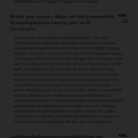
sakförhållanden föreligger att bygglov bör beviljas.
Nil sub sole novum – Något om den kommersiella
förvaltningsrättens historia (del I av III)
Dan Hanqvist
Den svenska ”kommersiella förvaltningsrätten”, dvs. den
offentligrättsliga regleringen betraktad i perspektiv av hur den
påverkar kommersiell verksamhet, har ännu inte fått sin historia
skriven. I tre artiklar lämnas här bidrag till den historieskrivningen.
I den första artikeln behandlas utvecklingen från medeltiden över
den Nya tidens inbrott (1500-talet), genom Stormaktstiden (1600-
talet), Frihetstiden (1700-talet) och det tidiga 1800-talet, dvs.
enhetssamhällets, kameralismens och merkantilismens period.
Artikeln avslutas med den i Sverige korta liberala perioden vid
industrialismens genombrott. Centrala teman i regleringen –
såsom föreställningen om en "allmännytta", statens uppfostrande
roll och rationella och moraliska styrning av samhället och
sammanblandningen av stat och samhälle – berörs, med sikte på
att blottlägga den betydande kontinuiteten inom den svenska
kommersiella förvaltningsrätten vad gäller statens roll, syften,
normernas innehåll och underliggande värderingar. Exempel ur
normgivning och vetenskaplig litteratur ges och diskuteras.
Justitieombudsmännens framställningar om