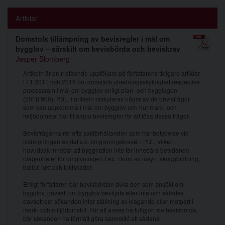
Artiklar
Domstols tillämpning av bevisregler i mål om
bygglov – särskilt om bevisbörda och beviskrav
Jesper Blomberg
Artikeln är en fristående uppföljare på författarens tidigare artiklar
i FT 2011 och 2016 om domstols utredningsskyldighet respektive
processram i mål om bygglov enligt plan- och bygglagen
(2010:900), PBL. I artikeln diskuteras några av de bevisfrågor
som kan uppkomma i mål om bygglov och hur mark- och
miljödomstol bör tillämpa bevisregler för att lösa dessa frågor.
Bevisfrågorna rör ofta sakförhållanden som har betydelse vid
tillämpningen av det s.k. omgivningskravet i PBL, vilket i
huvudsak innebär att byggnation inte får innebära betydande
olägenheter för omgivningen, t.ex. i form av insyn, skuggbildning,
buller, lukt och fuktskador.
Enligt författaren bör bevisbördan åvila den som ansökt om
bygglov, oavsett om bygglov beviljats eller inte och således
oavsett om sökanden intar ställning av klagande eller motpart i
mark- och miljödomstol. För att anses ha fullgjort sin bevisbörda,
bör sökanden ha förmått göra sannolikt att sådana