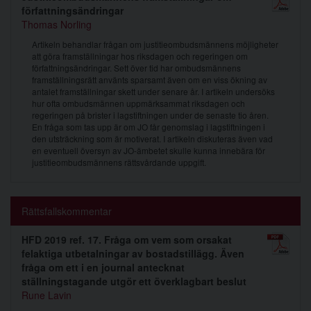
författningsändringar
Thomas Norling
Artikeln behandlar frågan om justitieombudsmännens möjligheter
att göra framställningar hos riksdagen och regeringen om
författningsändringar. Sett över tid har ombudsmännens
framställningsrätt använts sparsamt även om en viss ökning av
antalet framställningar skett under senare år. I artikeln undersöks
hur ofta ombudsmännen uppmärksammat riksdagen och
regeringen på brister i lagstiftningen under de senaste tio åren.
En fråga som tas upp är om JO får genomslag i lagstiftningen i
den utsträckning som är motiverat. I artikeln diskuteras även vad
en eventuell översyn av JO-ämbetet skulle kunna innebära för
justitieombudsmännens rättsvårdande uppgift.
Rättsfallskommentar
HFD 2019 ref. 17. Fråga om vem som orsakat
felaktiga utbetalningar av bostadstillägg. Även
fråga om ett i en journal antecknat
ställningstagande utgör ett överklagbart beslut
Rune Lavin