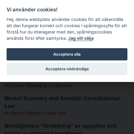
Förvaltningsrättslig tidskrift
Vi använder cookies!
Hej, denna webbplats använder cookies för att säkerställa
att den fungerar korrekt och cookies i spårningssyfte för att
Sök
förstå hur du interagerar med den, spårningscookies
används först efter samtycke.
Jag vill välja
Toggle navigation
Acceptera alla
Nummer 1992 1-3
Acceptera nödvändiga
Håkan Strömberg
Av
Gunnar Bramstång
|
Ladda hem
Market Economy and Swedish Constitutional
Law
Av
Michael Bogdan
|
Ladda hem
Myndigheters "försäljning" av uppgifter och
kopior av allmänna handlingar