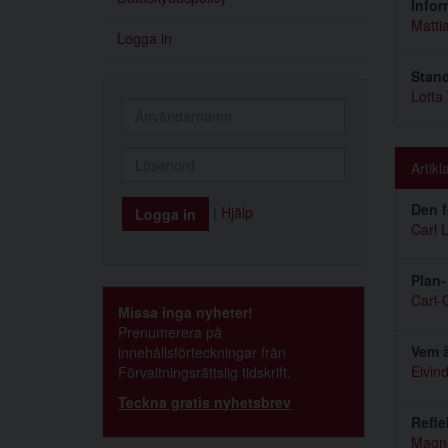
Infor
Mattia
Logga in
Stand
Lotta
Artikl
Den f
|
Hjälp
Carl 
Plan-
Carl-
Missa inga nyheter!
Prenumerera på
Vem ä
innehållsförteckningar från
Eivin
Förvaltningsrättslig tidskrift.
Teckna gratis nyhetsbrev
Refle
Magn