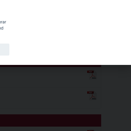
Sök
erar
ed