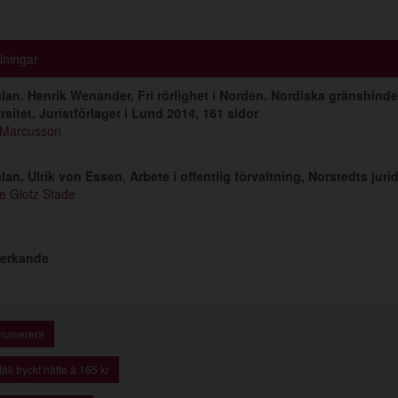
ningar
an. Henrik Wenander, Fri rörlighet i Norden. Nordiska gränshinder
rsitet, Juristförlaget i Lund 2014, 161 sidor
 Marcusson
an. Ulrik von Essen, Arbete i offentlig förvaltning, Norstedts jurid
ie Glotz Stade
erkande
numerera
äll tryckt häfte à 165 kr