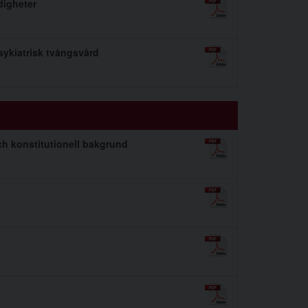
digheter
ykiatrisk tvångsvård
och konstitutionell bakgrund