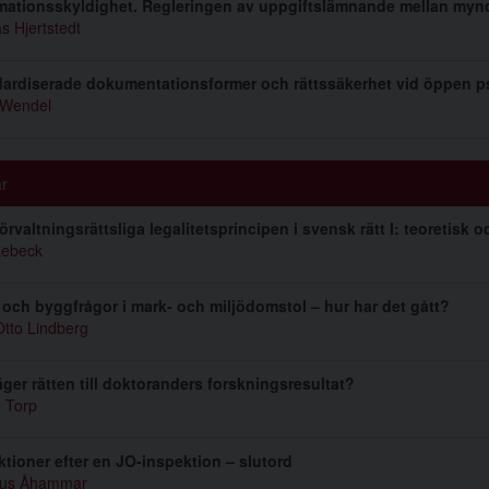
mationsskyldighet. Regleringen av uppgiftslämnande mellan myn
s Hjertstedt
ardiserade dokumentationsformer och rättssäkerhet vid öppen ps
 Wendel
ar
örvaltningsrättsliga legalitetsprincipen i svensk rätt I: teoretisk 
Lebeck
 och byggfrågor i mark- och miljödomstol – hur har det gått?
Otto Lindberg
ger rätten till doktoranders forskningsresultat?
d Torp
ktioner efter en JO-inspektion – slutord
us Åhammar