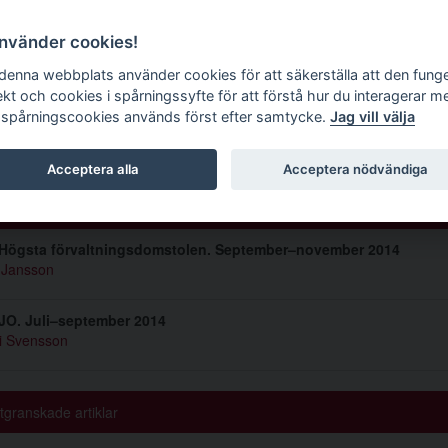
g tidskrift
använder cookies!
 denna webbplats använder cookies för att säkerställa att den fung
ekt och cookies i spårningssyfte för att förstå hur du interagerar m
 spårningscookies används först efter samtycke.
Jag vill välja
mer 2015 1
Acceptera alla
Acceptera nödvändiga
s
 Högsta förvaltningsdomstolen. September–november 2014
 Jansson
JO. Juli–september 2014
i Svensson
tgranskade artiklar