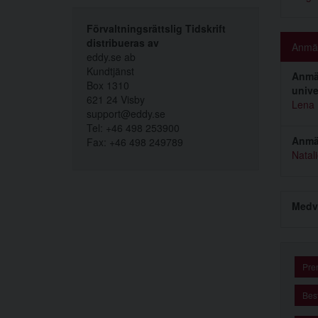
Förvaltningsrättslig Tidskrift
distribueras av
Anmäl
eddy.se ab
Kundtjänst
Anmäl
Box 1310
unive
621 24 Visby
Lena
support@eddy.se
Tel: +46 498 253900
Anmäl
Fax: +46 498 249789
Natal
Medv
Pre
Best