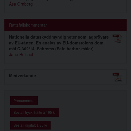
Åsa Örnberg
Rättsfallskommentar
Nationella dataskyddmyndigheter som lagprövare
av EU-rätten. En analys av EU-domstolens dom i
mål C-362/14, Schrems (Safe harbor-målet)
Jane Reichel
Medverkande
Prenumerera
Beställ tryckt häfte à 165 kr
Beställ digitalt à 85 kr