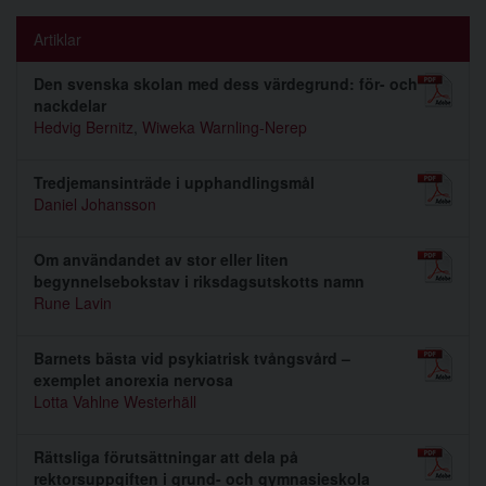
Artiklar
Den svenska skolan med dess värdegrund: för- och
nackdelar
Hedvig Bernitz
,
Wiweka Warnling-Nerep
Tredjemansinträde i upphandlingsmål
Daniel Johansson
Om användandet av stor eller liten
begynnelsebokstav i riksdagsutskotts namn
Rune Lavin
Barnets bästa vid psykiatrisk tvångsvård –
exemplet anorexia nervosa
Lotta Vahlne Westerhäll
Rättsliga förutsättningar att dela på
rektorsuppgiften i grund- och gymnasieskola