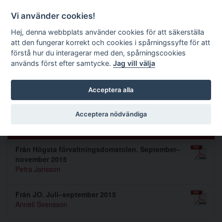
Förvaltningsrättslig tidskrift
Vi använder cookies!
Hej, denna webbplats använder cookies för att säkerställa
att den fungerar korrekt och cookies i spårningssyfte för att
Sök
förstå hur du interagerar med den, spårningscookies
används först efter samtycke.
Jag vill välja
Toggle navigation
Acceptera alla
Nummer 2016 1
Acceptera nödvändiga
Praxis
Från Högsta förvaltningsdomstolen. September–
november 2015
Petra Jansson
Från JO. Juli–september 2015
Anneli Svensson