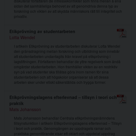
diskuterar författaren de intressekonflikter som finns mellan å ena
sidan det samhälleliga behovet av att genomdriva denna typ av
forskning och vikten av att skydda människors rätt till integritet och
privatliv.
Etikprövning av studentarbeten
Lotta Wendel
I artikeln Etikprövning av studentarbeten diskuterar Lotta Wendel
den gränsdragning mellan forskning och utbildning som innebär
att studentarbeten undantagits från kravet på etikprövning i
lagstiftningen. Författaren behandlar de yttre regelverk som ändå
omgärdar studentarbeten. Hon framhåller vikten av en restriktiv
syn på vad studenter ska tillåtas göra inom ramen för sina
studentarbeten och att högskolor organiserar så att dessa
arbeten sker under etiskt säkerställda och trygga former.
Etikprövningslagens efterlevnad – tillsyn i teori och
praktik
Mats Johansson
Mats Johansson behandlar Centrala etikprövningsnämndens
tillsynsfunktion i artikeln Etikprövningslagens efterlevnad – Tillsyn
i teori och praktik. Genomgången av uppdragets ramar och
praktiska genomförande visar ett oklart och uppdelat uppdrag