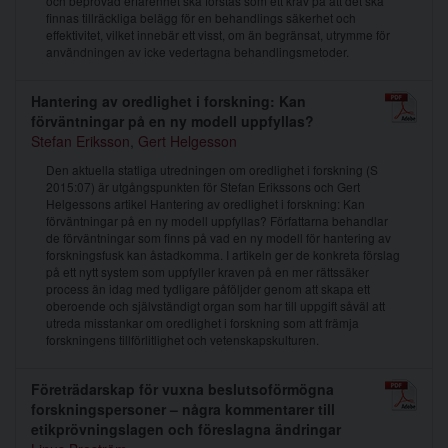
och beprövad erfarenhet ska förstås som ett krav på att det ska
finnas tillräckliga belägg för en behandlings säkerhet och
effektivitet, vilket innebär ett visst, om än begränsat, utrymme för
användningen av icke vedertagna behandlingsmetoder.
Hantering av oredlighet i forskning: Kan
förväntningar på en ny modell uppfyllas?
Stefan Eriksson
,
Gert Helgesson
Den aktuella statliga utredningen om oredlighet i forskning (S
2015:07) är utgångspunkten för Stefan Erikssons och Gert
Helgessons artikel Hantering av oredlighet i forskning: Kan
förväntningar på en ny modell uppfyllas? Författarna behandlar
de förväntningar som finns på vad en ny modell för hantering av
forskningsfusk kan åstadkomma. I artikeln ger de konkreta förslag
på ett nytt system som uppfyller kraven på en mer rättssäker
process än idag med tydligare påföljder genom att skapa ett
oberoende och självständigt organ som har till uppgift såväl att
utreda misstankar om oredlighet i forskning som att främja
forskningens tillförlitlighet och vetenskapskulturen.
Företrädarskap för vuxna beslutsoförmögna
forskningspersoner – några kommentarer till
etikprövningslagen och föreslagna ändringar