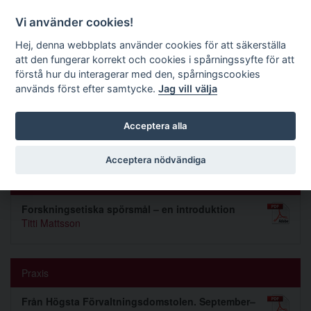
Förvaltningsrättslig tidskrift
Vi använder cookies!
Hej, denna webbplats använder cookies för att säkerställa
att den fungerar korrekt och cookies i spårningssyfte för att
Sök
förstå hur du interagerar med den, spårningscookies
används först efter samtycke.
Jag vill välja
Toggle navigation
Acceptera alla
Nummer 2017 1
Acceptera nödvändiga
Inledning
Forskningsetiska spörsmål – en introduktion
Titti Mattsson
Praxis
Från Högsta Förvaltningsdomstolen. September–