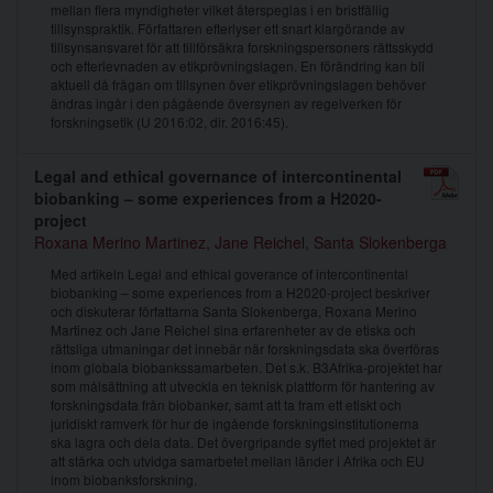
mellan flera myndigheter vilket återspeglas i en bristfällig
tillsynspraktik. Författaren efterlyser ett snart klargörande av
tillsynsansvaret för att tillförsäkra forskningspersoners rättsskydd
och efterlevnaden av etikprövningslagen. En förändring kan bli
aktuell då frågan om tillsynen över etikprövningslagen behöver
ändras ingår i den pågående översynen av regelverken för
forskningsetik (U 2016:02, dir. 2016:45).
Legal and ethical governance of intercontinental
biobanking – some experiences from a H2020-
project
Roxana Merino Martinez
,
Jane Reichel
,
Santa Slokenberga
Med artikeln Legal and ethical goverance of intercontinental
biobanking – some experiences from a H2020-project beskriver
och diskuterar författarna Santa Slokenberga, Roxana Merino
Martinez och Jane Reichel sina erfarenheter av de etiska och
rättsliga utmaningar det innebär när forskningsdata ska överföras
inom globala biobankssamarbeten. Det s.k. B3Afrika-projektet har
som målsättning att utveckla en teknisk plattform för hantering av
forskningsdata från biobanker, samt att ta fram ett etiskt och
juridiskt ramverk för hur de ingående forskningsinstitutionerna
ska lagra och dela data. Det övergripande syftet med projektet är
att stärka och utvidga samarbetet mellan länder i Afrika och EU
inom biobanksforskning.