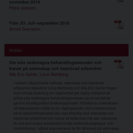
november 2016
Petra Jansson
Från JO. Juli–september 2016
Anneli Svensson
Artiklar
Om icke vedertagna behandlingsmetoder och
kravet på vetenskap och beprövad erfarenhet
Nils-Eric Sahlin
,
Lena Wahlberg
I artikeln Obeprövade metoder, vetenskap och beprövad
erfarenhet diskuterar Lena Wahlberg och Nils-Eric Sahlin frågan
inom klinisk forskning om regelverket ger laglig möjlighet att
pröva icke vedertagna behandlingsmetoder på annat sätt än
genom ett etikgodkänt forskningsprojekt. Författarna understryker
att diskussionen måste ta sin utgångspunkt i det juridiska kravet
att en behandlingsmetod ska vara förenlig med vetenskap och
beprövad erfarenhet och menar att detta krav inte kan reduceras
till vad som anses acceptabelt enligt medicinsk begrepps- och
normbildning. I stället argumenterar de för att kravet på vetenskap