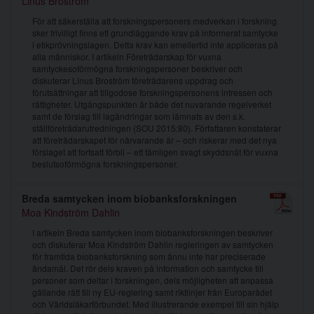
Linus Broström
För att säkerställa att forskningspersoners medverkan i forskning
sker frivilligt finns ett grundläggande krav på informerat samtycke
i etikprövningslagen. Detta krav kan emellertid inte appliceras på
alla människor. I artikeln Företrädarskap för vuxna
samtyckesoförmögna forskningspersoner beskriver och
diskuterar Linus Broström företrädarens uppdrag och
förutsättningar att tillgodose forskningspersonens intressen och
rättigheter. Utgångspunkten är både det nuvarande regelverket
samt de förslag till lagändringar som lämnats av den s.k.
ställföreträdarutredningen (SOU 2015:80). Författaren konstaterar
att företrädarskapet för närvarande är – och riskerar med det nya
förslaget att fortsatt förbli – ett tämligen svagt skyddsnät för vuxna
beslutsoförmögna forskningspersoner.
Breda samtycken inom biobanksforskningen
Moa Kindström Dahlin
I artikeln Breda samtycken inom biobanksforskningen beskriver
och diskuterar Moa Kindström Dahlin regleringen av samtycken
för framtida biobanksforskning som ännu inte har preciserade
ändamål. Det rör dels kraven på information och samtycke till
personer som deltar i forskningen, dels möjligheten att anpassa
gällande rätt till ny EU-reglering samt riktlinjer från Europarådet
och Världsläkarförbundet. Med illustrerande exempel till sin hjälp