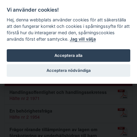
Förvaltningsrättslig tidskrift
Vi använder cookies!
Hej, denna webbplats använder cookies för att säkerställa
att den fungerar korrekt och cookies i spårningssyfte för att
Sök
förstå hur du interagerar med den, spårningscookies
används först efter samtycke.
Jag vill välja
Toggle navigation
Acceptera alla
Henry Rooth
Acceptera nödvändiga
Artiklar av Henry Rooth (3)
Handlingsoffentlighet och handlingssekretess
Häfte nr 2 1971
En behörighetsfråga
Häfte nr 2 1954
Frågor rörande tillämpningen av lagen om
förskottering av underhållsbidrag till barn