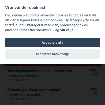
Förvaltningsrättslig tidskrift
Vi använder cookies!
Hej, denna webbplats använder cookies för att säkerställa
att den fungerar korrekt och cookies i spårningssyfte för att
Sök
förstå hur du interagerar med den, spårningscookies
används först efter samtycke.
Jag vill välja
Toggle navigation
Acceptera alla
Jan Sundin
Acceptera nödvändiga
Artiklar av Jan Sundin (3)
Taxeringsintendenten och tillsynen över
taxeringsnämnderna
Häfte nr 4 1964
Sakkunnigbevisets användning i
taxeringsförfarandet
Häfte nr 2-3 1964