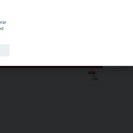
Sök
erar
ed