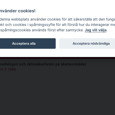
g tidskrift
använder cookies!
 denna webbplats använder cookies för att säkerställa att den fung
ekt och cookies i spårningssyfte för att förstå hur du interagerar m
 spårningscookies används först efter samtycke.
Jag vill välja
Rydin
Acceptera alla
Acceptera nödvändiga
lar av Bo Rydin (1)
redningen och rättssäkerheten på skatteområdet
 nr 3 1966