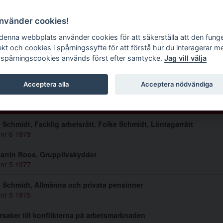
g tidskrift
använder cookies!
 denna webbplats använder cookies för att säkerställa att den fung
ekt och cookies i spårningssyfte för att förstå hur du interagerar m
 spårningscookies används först efter samtycke.
Jag vill välja
k Larsson
Acceptera alla
Acceptera nödvändiga
lar av Erik Larsson (4)
 Schmidt, Facklig arbetsrätt. Folke Schmidt, Löntagarrätt
 nr 6 1979
artin Roos, Grupplivskyddet
 nr 5 1977
 Schmidt, Allmänna och privata pensioner
 nr 5 1975
saker till konflikterna på arbetsmarknaden