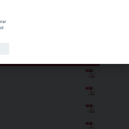
Sök
erar
ed