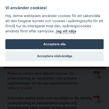
Förvaltningsrättslig tidskrift
Vi använder cookies!
Hej, denna webbplats använder cookies för att säkerställa
att den fungerar korrekt och cookies i spårningssyfte för att
Sök
förstå hur du interagerar med den, spårningscookies
används först efter samtycke.
Jag vill välja
Toggle navigation
Acceptera alla
Jonas Hansson
Acceptera nödvändiga
Artiklar av Jonas Hansson (2)
Polisens arbete med säkerhetszoner. En
undersökning av innehållet i och polisers
uppfattningar om de nya bestämmelserna
Häfte nr 2 2025
Sekretess mellan polis och socialtjänst. En rättslig
undersökning av sekretessens styrka och
utsträckning samt graden av fakultativitet