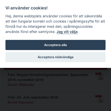
Förvaltningsrättslig tidskrift
Vi använder cookies!
Hej, denna webbplats använder cookies för att säkerställa
att den fungerar korrekt och cookies i spårningssyfte för att
Sök
förstå hur du interagerar med den, spårningscookies
används först efter samtycke.
Jag vill välja
Toggle navigation
Acceptera alla
Nummer 2019 1
Acceptera nödvändiga
Praxis
Från Högsta förvaltningsdomstolen. September
2018–november 2018
Daniel Wållander
Från JO. Juli–september 2018
Anneli Svensson