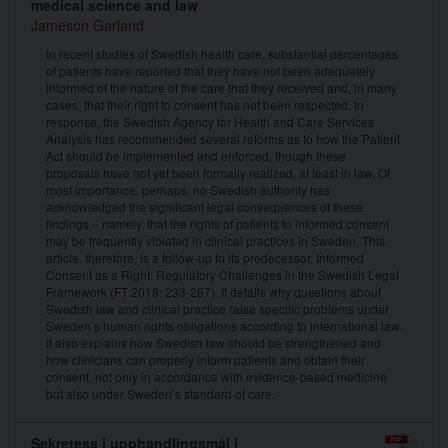
medical science and law
Jameson Garland
In recent studies of Swedish health care, substantial percentages
of patients have reported that they have not been adequately
informed of the nature of the care that they received and, in many
cases, that their right to consent has not been respected. In
response, the Swedish Agency for Health and Care Services
Analysis has recommended several reforms as to how the Patient
Act should be implemented and enforced, though these
proposals have not yet been formally realized, at least in law. Of
most importance, perhaps, no Swedish authority has
acknowledged the significant legal consequences of these
findings – namely, that the rights of patients to informed consent
may be frequently violated in clinical practices in Sweden. This
article, therefore, is a follow-up to its predecessor, Informed
Consent as a Right: Regulatory Challenges in the Swedish Legal
Framework (FT 2018: 233-267). It details why questions about
Swedish law and clinical practice raise specific problems under
Sweden’s human rights obligations according to international law.
It also explains how Swedish law should be strengthened and
how clinicians can properly inform patients and obtain their
consent, not only in accordance with evidence-based medicine
but also under Sweden’s standard of care.
Sekretess i upphandlingsmål i