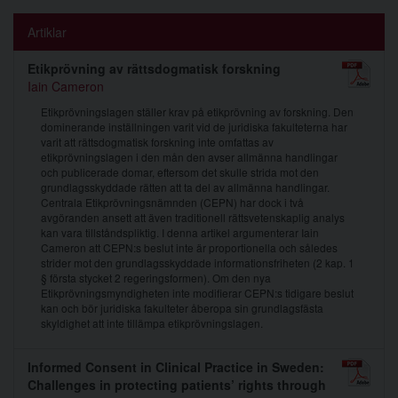
Artiklar
Etikprövning av rättsdogmatisk forskning
Iain Cameron
Etikprövningslagen ställer krav på etikprövning av forskning. Den
dominerande inställningen varit vid de juridiska fakulteterna har
varit att rättsdogmatisk forskning inte omfattas av
etikprövningslagen i den mån den avser allmänna handlingar
och publicerade domar, eftersom det skulle strida mot den
grundlagsskyddade rätten att ta del av allmänna handlingar.
Centrala Etikprövningsnämnden (CEPN) har dock i två
avgöranden ansett att även traditionell rättsvetenskaplig analys
kan vara tillståndspliktig. I denna artikel argumenterar Iain
Cameron att CEPN:s beslut inte är proportionella och således
strider mot den grundlagsskyddade informationsfriheten (2 kap. 1
§ första stycket 2 regeringsformen). Om den nya
Etikprövningsmyndigheten inte modifierar CEPN:s tidigare beslut
kan och bör juridiska fakulteter åberopa sin grundlagsfästa
skyldighet att inte tillämpa etikprövningslagen.
Informed Consent in Clinical Practice in Sweden:
Challenges in protecting patients’ rights through