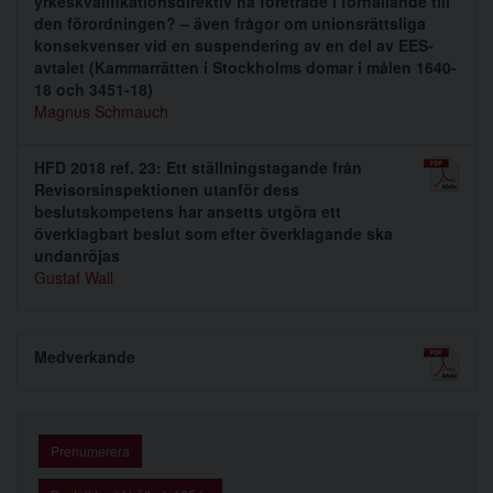
yrkeskvalifikationsdirektiv ha företräde i förhållande till
den förordningen? – även frågor om unionsrättsliga
konsekvenser vid en suspendering av en del av EES-
avtalet (Kammarrätten i Stockholms domar i målen 1640-
18 och 3451-18)
Magnus Schmauch
HFD 2018 ref. 23: Ett ställningstagande från
Revisorsinspektionen utanför dess
beslutskompetens har ansetts utgöra ett
överklagbart beslut som efter överklagande ska
undanröjas
Gustaf Wall
Medverkande
Prenumerera