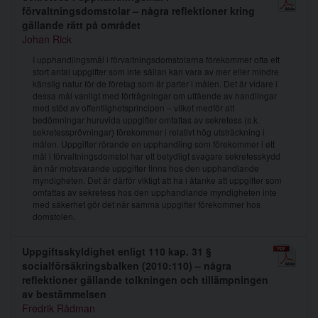
förvaltningsdomstolar – några reflektioner kring
gällande rätt på området
Johan Rick
I upphandlingsmål i förvaltningsdomstolarna förekommer ofta ett
stort antal uppgifter som inte sällan kan vara av mer eller mindre
känslig natur för de företag som är parter i målen. Det är vidare i
dessa mål vanligt med förfrågningar om utfående av handlingar
med stöd av offentlighetsprincipen – vilket medför att
bedömningar huruvida uppgifter omfattas av sekretess (s.k.
sekretessprövningar) förekommer i relativt hög utsträckning i
målen. Uppgifter rörande en upphandling som förekommer i ett
mål i förvaltningsdomstol har ett betydligt svagare sekretesskydd
än när motsvarande uppgifter finns hos den upphandlande
myndigheten. Det är därför viktigt att ha i åtanke att uppgifter som
omfattas av sekretess hos den upphandlande myndigheten inte
med säkerhet gör det när samma uppgifter förekommer hos
domstolen.
Uppgiftsskyldighet enligt 110 kap. 31 §
socialförsäkringsbalken (2010:110) – några
reflektioner gällande tolkningen och tillämpningen
av bestämmelsen
Fredrik Rådman