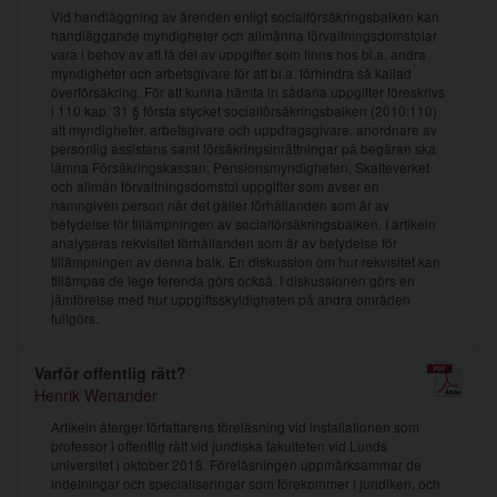
Vid handläggning av ärenden enligt socialförsäkringsbalken kan
handläggande myndigheter och allmänna förvaltningsdomstolar
vara i behov av att få del av uppgifter som finns hos bl.a. andra
myndigheter och arbetsgivare för att bl.a. förhindra så kallad
överförsäkring. För att kunna hämta in sådana uppgifter föreskrivs
i 110 kap. 31 § första stycket socialförsäkringsbalken (2010:110)
att myndigheter, arbetsgivare och uppdragsgivare, anordnare av
personlig assistans samt försäkringsinrättningar på begäran ska
lämna Försäkringskassan, Pensionsmyndigheten, Skatteverket
och allmän förvaltningsdomstol uppgifter som avser en
namngiven person när det gäller förhållanden som är av
betydelse för tillämpningen av socialförsäkringsbalken. I artikeln
analyseras rekvisitet förhållanden som är av betydelse för
tillämpningen av denna balk. En diskussion om hur rekvisitet kan
tillämpas de lege ferenda görs också. I diskussionen görs en
jämförelse med hur uppgiftsskyldigheten på andra områden
fullgörs.
Varför offentlig rätt?
Henrik Wenander
Artikeln återger författarens föreläsning vid installationen som
professor i offentlig rätt vid juridiska fakulteten vid Lunds
universitet i oktober 2018. Föreläsningen uppmärksammar de
indelningar och specialiseringar som förekommer i juridiken, och