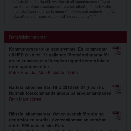
då särskild offentlig rätt. Avsikten är att uppmärsamma frågan
varför man överhuvudtaget ska tala om offentlig rätt och varför
man ska ägna sig åt detta ämne i forskning och undervisning. Vad
ska offentlig rätt som akademiskt ämne vara bra för?
Rättsfallskommentar
Kommunernas tolkningsutrymme: En kommentar
till HFD 2018 ref. 75 gällande förutsättningarna för
att en kommun ska få reglera tiggeri genom lokala
ordningsföreskrifter
Patrik Bremdal
,
Moa Kindström Dahlin
Rättsfallskommentar: HFD 2018 ref. 51 (I och II).
Normalt förekommande arbete på arbetsmarknaden
Ruth Mannelqvist
Rättsfallskommentar: Om en svensk för­ordning
genomför en nordisk överens­kommelse som har
stöd i EES-avtalet, ska EU:s