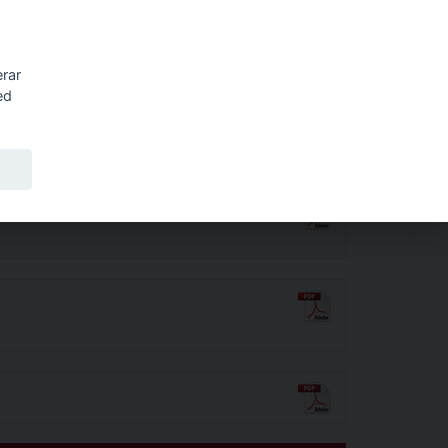
Sök
erar
ed