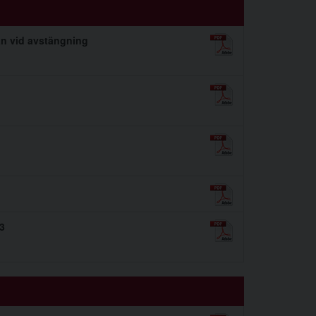
an vid avstängning
3