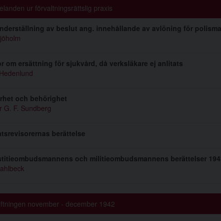
landen ur förvaltningsrättslig praxis
derställning av beslut ang. innehållande av avlöning för polism
Sjöholm
r om ersättning för sjukvård, då verksläkare ej anlitats
 Hedenlund
rhet och behörighet
r G. F. Sundberg
atsrevisorernas berättelse
stitieombudsmannens och militieombudsmannens berättelser 194
Fahlbeck
iftningen november - december 1942