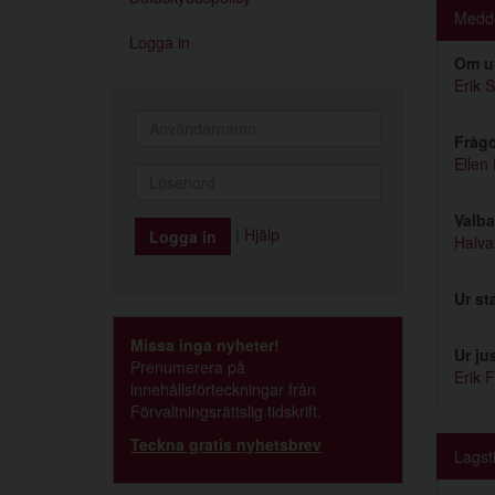
Medde
Logga in
Om un
Erik 
Frågo
Ellen
Valba
|
Hjälp
Halva
Ur st
Missa inga nyheter!
Ur ju
Prenumerera på
Erik 
innehållsförteckningar från
Förvaltningsrättslig tidskrift.
Teckna gratis nyhetsbrev
Lagst