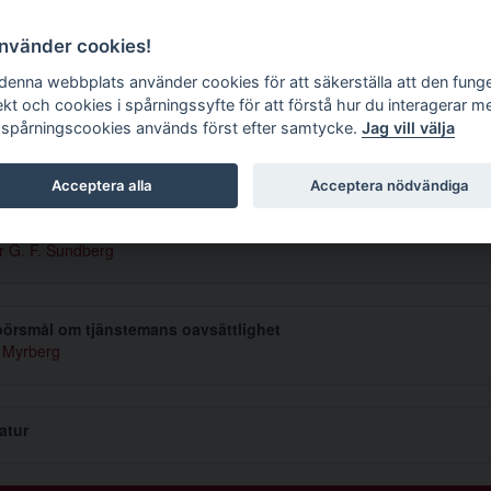
g tidskrift
använder cookies!
 denna webbplats använder cookies för att säkerställa att den fung
ekt och cookies i spårningssyfte för att förstå hur du interagerar m
 spårningscookies används först efter samtycke.
Jag vill välja
mmer 1943 1
Acceptera alla
Acceptera nödvändiga
e statsmakterna
r G. F. Sundberg
pörsmål om tjänstemans oavsättlighet
l Myrberg
ratur