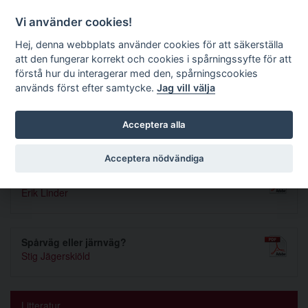
Förvaltningsrättslig tidskrift
Vi använder cookies!
Hej, denna webbplats använder cookies för att säkerställa
att den fungerar korrekt och cookies i spårningssyfte för att
Sök
förstå hur du interagerar med den, spårningscookies
används först efter samtycke.
Jag vill välja
Toggle navigation
Acceptera alla
Nummer 1942 3
Acceptera nödvändiga
Importföreningarnas organisation och verksamhet
Erik Linder
Spårväg eller järnväg?
Stig Jägerskiöld
Litteratur