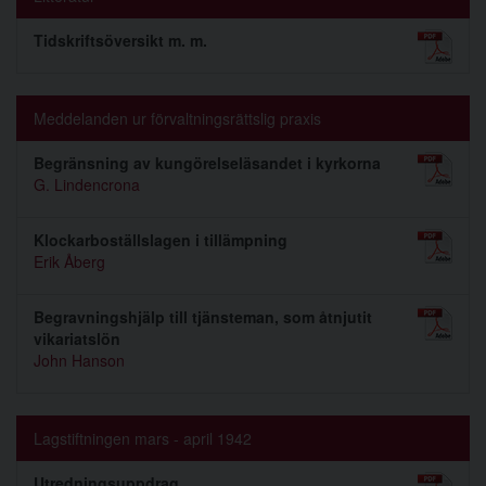
Tidskriftsöversikt m. m.
Meddelanden ur förvaltningsrättslig praxis
Begränsning av kungörelseläsandet i kyrkorna
G. Lindencrona
Klockarboställslagen i tillämpning
Erik Åberg
Begravningshjälp till tjänsteman, som åtnjutit
vikariatslön
John Hanson
Lagstiftningen mars - april 1942
Utredningsuppdrag