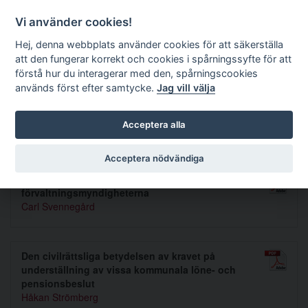
Förvaltningsrättslig tidskrift
Vi använder cookies!
Hej, denna webbplats använder cookies för att säkerställa
att den fungerar korrekt och cookies i spårningssyfte för att
Sök
förstå hur du interagerar med den, spårningscookies
används först efter samtycke.
Jag vill välja
Toggle navigation
Acceptera alla
Nummer 1951 2
Acceptera nödvändiga
Medborogarrepresentanter i
förvaltningsmyndigheterna
Carl Svennegård
Den civilrättsliga betydelsen av kravet på
underställning av vissa kommunala löne- och
pensionsbeslut
Håkan Strömberg