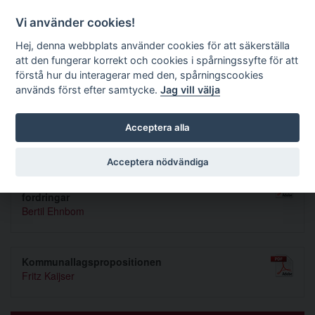
Förvaltningsrättslig tidskrift
Vi använder cookies!
Hej, denna webbplats använder cookies för att säkerställa
att den fungerar korrekt och cookies i spårningssyfte för att
Sök
förstå hur du interagerar med den, spårningscookies
används först efter samtycke.
Jag vill välja
Toggle navigation
Acceptera alla
Nummer 1953 3
Acceptera nödvändiga
Formerna för eftergift m. m. i fråga om statens
fordringar
Bertil Ehnbom
Kommunallagspropositionen
Fritz Kaijser