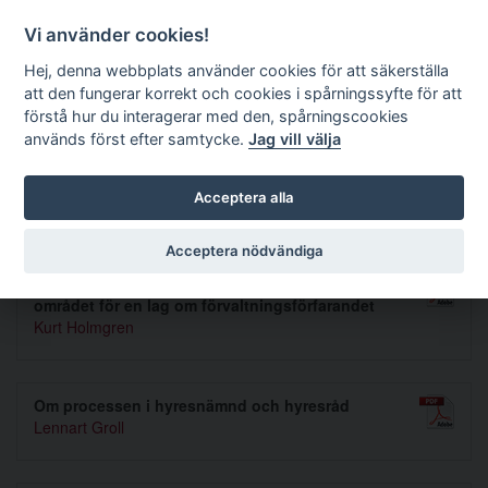
Förvaltningsrättslig tidskrift
Vi använder cookies!
Hej, denna webbplats använder cookies för att säkerställa
att den fungerar korrekt och cookies i spårningssyfte för att
Sök
förstå hur du interagerar med den, spårningscookies
används först efter samtycke.
Jag vill välja
Toggle navigation
Acceptera alla
Nummer 1965 4
Acceptera nödvändiga
Några kompletterande synpunkter beträffande
området för en lag om förvaltningsförfarandet
Kurt Holmgren
Om processen i hyresnämnd och hyresråd
Lennart Groll