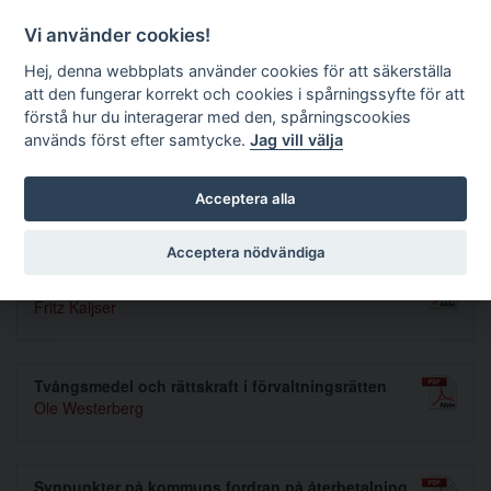
Förvaltningsrättslig tidskrift
Vi använder cookies!
Hej, denna webbplats använder cookies för att säkerställa
att den fungerar korrekt och cookies i spårningssyfte för att
Sök
förstå hur du interagerar med den, spårningscookies
används först efter samtycke.
Jag vill välja
Toggle navigation
Acceptera alla
Nummer 1966 5-6
Acceptera nödvändiga
Nordisk offentlig rätt
Fritz Kaijser
Tvångsmedel och rättskraft i förvaltningsrätten
Ole Westerberg
Synpunkter på kommuns fordran på återbetalning