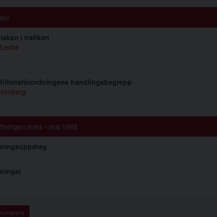
atur
skan i trafiken
 Leche
frihetsförordningens handlingsbegrepp
Holmberg
iftningen mars - maj 1968
dningsuppdrag
ningar
numerera