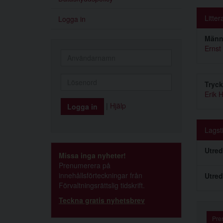
Litter
Logga in
Männi
Ernst
Tryck
Erik 
|
Hjälp
Lagst
Utre
Missa inga nyheter!
Prenumerera på
innehållsförteckningar från
Utred
Förvaltningsrättslig tidskrift.
Teckna gratis nyhetsbrev
Pre