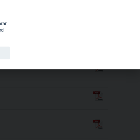
Sök
erar
ed