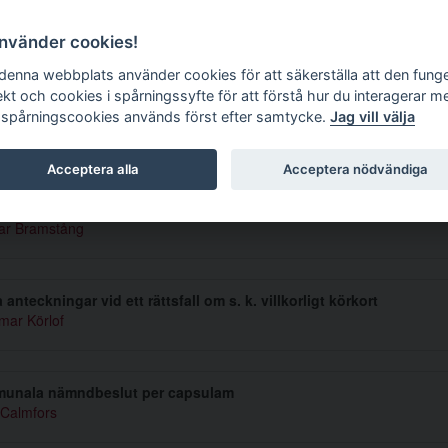
g tidskrift
använder cookies!
 denna webbplats använder cookies för att säkerställa att den fung
ekt och cookies i spårningssyfte för att förstå hur du interagerar m
 spårningscookies används först efter samtycke.
Jag vill välja
mmer 1968 4
Acceptera alla
Acceptera nödvändiga
nalvård eller nykterhetsvård?
ar Bramstång
 anteckningar vid ett rättsfall om s. k. villkorligt körkort
mar Körlof
unala nämndbeslut per capsulam
Calmfors