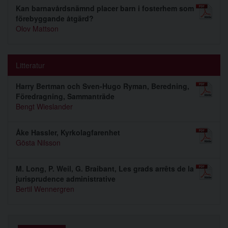
Kan barnavårdsnämnd placer barn i fosterhem som
förebyggande åtgärd?
Olov Mattson
Litteratur
Harry Bertman och Sven-Hugo Ryman, Beredning,
Föredragning, Sammanträde
Bengt Wieslander
Åke Hassler, Kyrkolagfarenhet
Gösta Nilsson
M. Long, P. Weil, G. Braibant, Les grads arrêts de la
jurisprudence administrative
Bertil Wennergren