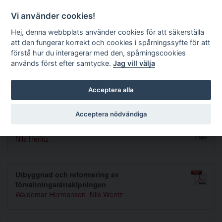
Förvaltningsrättslig tidskrift
Vi använder cookies!
Hej, denna webbplats använder cookies för att säkerställa
att den fungerar korrekt och cookies i spårningssyfte för att
Sök
förstå hur du interagerar med den, spårningscookies
används först efter samtycke.
Jag vill välja
Toggle navigation
Acceptera alla
Nummer 1970 5
Acceptera nödvändiga
Förvaltning och rätt
Nils Herlitz
Utbyggnad och reformering av
förvaltningsrättskipningen
Waldemar Hermanson
,
Nils Wentz