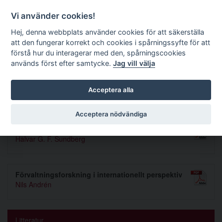
Förvaltningsrättslig tidskrift
Vi använder cookies!
Hej, denna webbplats använder cookies för att säkerställa
att den fungerar korrekt och cookies i spårningssyfte för att
Sök
förstå hur du interagerar med den, spårningscookies
används först efter samtycke.
Jag vill välja
Toggle navigation
Acceptera alla
Nummer 1970 6
Acceptera nödvändiga
Riksbanken, valutastyrelsen och ämbetsansvaret
Halvar G. F. Sundberg
Förvaltningsforskning i internationellt perspektiv
Nils Andrén
Litteratur