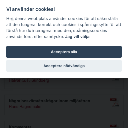
Förvaltningsrättslig tidskrift
Vi använder cookies!
Hej, denna webbplats använder cookies för att säkerställa
att den fungerar korrekt och cookies i spårningssyfte för att
Sök
förstå hur du interagerar med den, spårningscookies
används först efter samtycke.
Jag vill välja
Toggle navigation
Acceptera alla
Nummer 1971 3
Acceptera nödvändiga
Stridsåtgärder och tvångsmedel
Halvar G. F. Sundberg
Några besvärsrättsfrågor inom miljörätten
Hans Ragnemalm
Kommentar