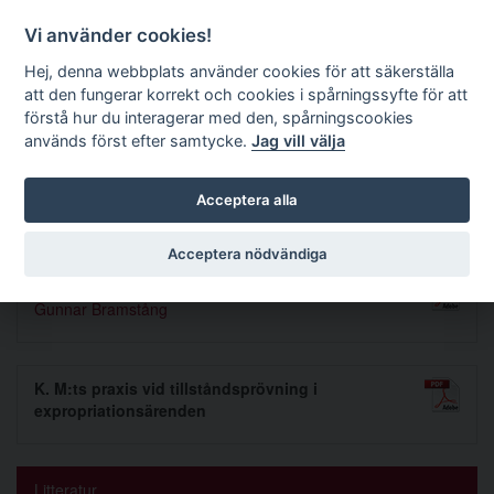
Förvaltningsrättslig tidskrift
Vi använder cookies!
Hej, denna webbplats använder cookies för att säkerställa
att den fungerar korrekt och cookies i spårningssyfte för att
Sök
förstå hur du interagerar med den, spårningscookies
används först efter samtycke.
Jag vill välja
Toggle navigation
Acceptera alla
Nummer 1971 5
Acceptera nödvändiga
Kommunerna och turistväsendet I
Gunnar Bramstång
K. M:ts praxis vid tillståndsprövning i
expropriationsärenden
Litteratur