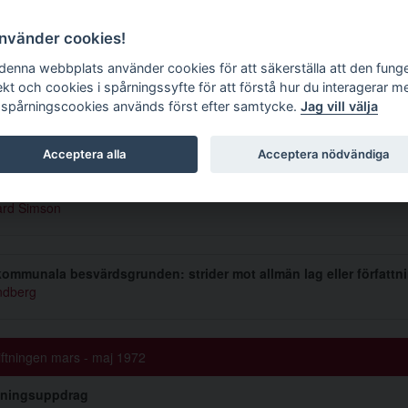
g tidskrift
använder cookies!
 denna webbplats använder cookies för att säkerställa att den fung
ekt och cookies i spårningssyfte för att förstå hur du interagerar m
 spårningscookies används först efter samtycke.
Jag vill välja
mmer 1972 3
Acceptera alla
Acceptera nödvändiga
sciplinpåföljder i främmande rätt
rd Simson
ommunala besvärdsgrunden: strider mot allmän lag eller författn
ndberg
iftningen mars - maj 1972
dningsuppdrag