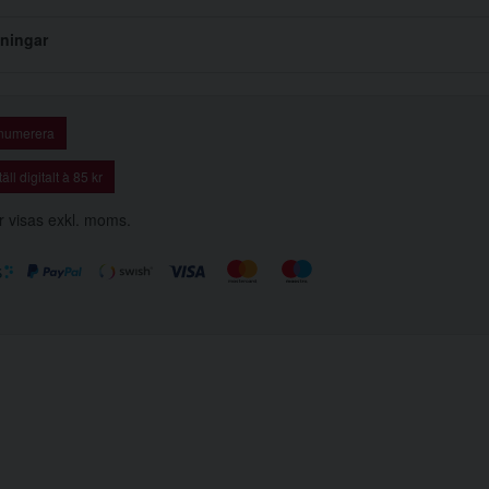
ningar
numerera
äll digitalt à 85 kr
r visas exkl. moms.