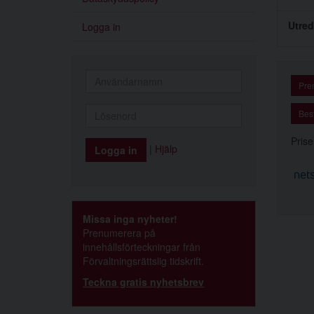
Utred
Logga in
Pre
Best
Prise
|
Hjälp
Missa inga nyheter!
Prenumerera på
innehållsförteckningar från
Förvaltningsrättslig tidskrift.
Teckna gratis nyhetsbrev