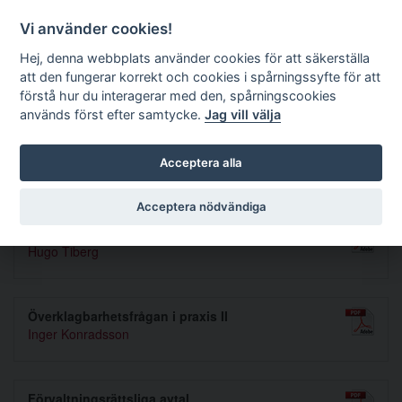
Förvaltningsrättslig tidskrift
Vi använder cookies!
Hej, denna webbplats använder cookies för att säkerställa
att den fungerar korrekt och cookies i spårningssyfte för att
Sök
förstå hur du interagerar med den, spårningscookies
används först efter samtycke.
Jag vill välja
Toggle navigation
Acceptera alla
Nummer 1979 2
Acceptera nödvändiga
Hamnplanering för nöjesbåtar
Hugo Tiberg
Överklagbarhetsfrågan i praxis II
Inger Konradsson
Förvaltningsrättsliga avtal