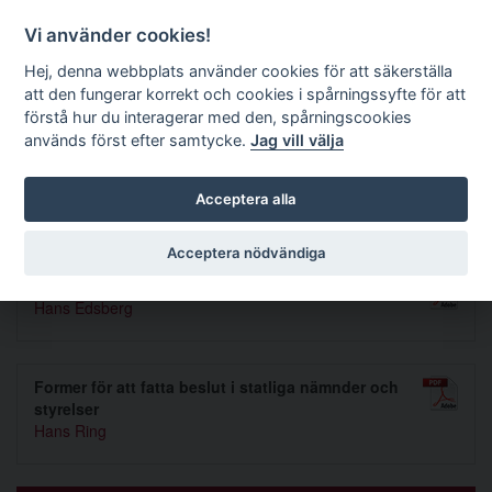
Förvaltningsrättslig tidskrift
Vi använder cookies!
Hej, denna webbplats använder cookies för att säkerställa
att den fungerar korrekt och cookies i spårningssyfte för att
Sök
förstå hur du interagerar med den, spårningscookies
används först efter samtycke.
Jag vill välja
Toggle navigation
Acceptera alla
Nummer 1979 4
Acceptera nödvändiga
Tillträde till offentlig anställning
Hans Edsberg
Former för att fatta beslut i statliga nämnder och
styrelser
Hans Ring