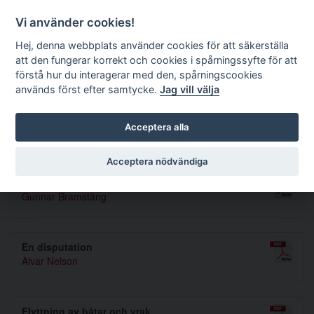
Förvaltningsrättslig tidskrift
Vi använder cookies!
Hej, denna webbplats använder cookies för att säkerställa
att den fungerar korrekt och cookies i spårningssyfte för att
Sök
förstå hur du interagerar med den, spårningscookies
används först efter samtycke.
Jag vill välja
Toggle navigation
Acceptera alla
Nummer 1983 1-2
Acceptera nödvändiga
Rättsfallsanalyser och lagtolkningsaspekter
Gunnar Bramstång
En disputation
Alvar Nelson
Flyttning av båtar och vrak