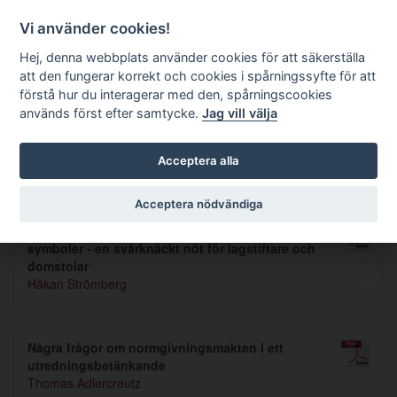
Förvaltningsrättslig tidskrift
Vi använder cookies!
Hej, denna webbplats använder cookies för att säkerställa
att den fungerar korrekt och cookies i spårningssyfte för att
Sök
förstå hur du interagerar med den, spårningscookies
används först efter samtycke.
Jag vill välja
Toggle navigation
Acceptera alla
Nummer 1997 1-2
Acceptera nödvändiga
Förbud mot politiska uniformer och rasistiska
symboler - en svårknäckt nöt för lagstiftare och
domstolar
Håkan Strömberg
Några frågor om normgivningsmakten i ett
utredningsbetänkande
Thomas Adlercreutz