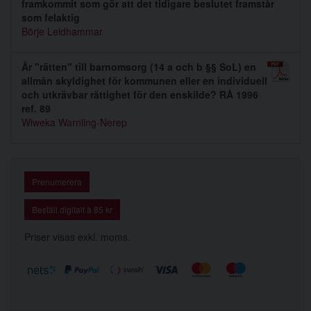
framkommit som gör att det tidigare beslutet framstår
som felaktig
Börje Leidhammar
Är "rätten" till barnomsorg (14 a och b §§ SoL) en
allmän skyldighet för kommunen eller en individuell
och utkrävbar rättighet för den enskilde? RÅ 1996
ref. 89
Wiweka Warnling-Nerep
Prenumerera
Beställ digitalt à 85 kr
Priser visas exkl. moms.