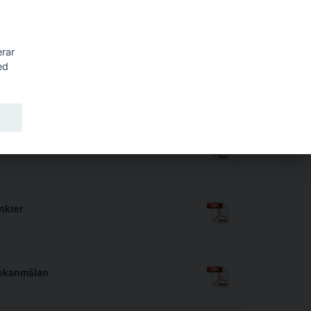
Sök
erar
ed
nkter
 bokanmälan