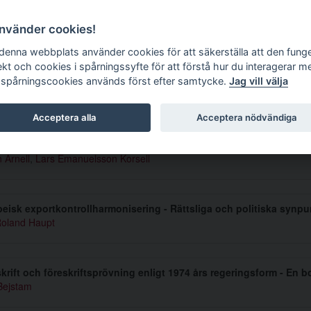
g tidskrift
använder cookies!
 denna webbplats använder cookies för att säkerställa att den fung
ekt och cookies i spårningssyfte för att förstå hur du interagerar m
 spårningscookies används först efter samtycke.
Jag vill välja
mmer 1999 6
Acceptera alla
Acceptera nödvändiga
dell for analys av kontrollsystem
 Arnell
,
Lars Emanuelsson Korsell
eisk exportkontrollharmonisering - Rättsliga och politiska synpu
Roland Haupt
krift och föreskriftsprövning enligt 1974 års regeringsform - En
Bejstam