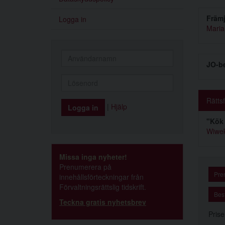
Främj
Logga in
Maria
JO-be
Rätts
|
Hjälp
"Kök 
Wiwek
Missa inga nyheter!
Prenumerera på
Pre
innehållsförteckningar från
Förvaltningsrättslig tidskrift.
Best
Teckna gratis nyhetsbrev
Prise