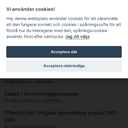
Förvaltningsrättslig tidskrift
Vi använder cookies!
Hej, denna webbplats använder cookies för att säkerställa
att den fungerar korrekt och cookies i spårningssyfte för att
Sök
förstå hur du interagerar med den, spårningscookies
används först efter samtycke.
Jag vill välja
Toggle navigation
Acceptera alla
Nummer 2003 4
Acceptera nödvändiga
Nytt från Regeringsrätten - Juni - Augusti 2003
Av
Mats Melin
|
Ladda hem
Saken i förvaltningsprocessen
Av
Ulrik von Essen
|
Ladda hem
Offentlig rätt i Högsta domstolens praxis 1987-
1991
Av
Tom Madell
|
Ladda hem