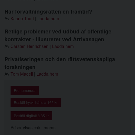
Har förvaltningsrätten en framtid?
Av
Kaarlo Tuori
|
Ladda hem
Retlige problemer ved udbud af offentlige
kontrakter - illustreret ved Arrivasagen
Av
Carsten Henrichsen
|
Ladda hem
Privatiseringen och den rättsvetenskapliga
forskningen
Av
Tom Madell
|
Ladda hem
Prenumerera
Beställ tryckt häfte à 165 kr
Beställ digitalt à 85 kr
Priser visas exkl. moms.