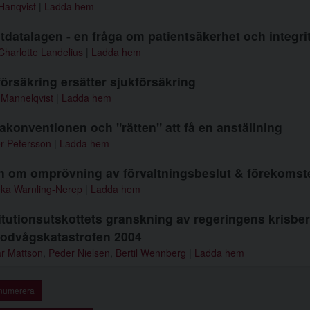
Hanqvist
|
Ladda hem
tdatalagen - en fråga om patientsäkerhet och integri
harlotte Landelius
|
Ladda hem
försäkring ersätter sjukförsäkring
 Mannelqvist
|
Ladda hem
konventionen och "rätten" att få en anställning
r Petersson
|
Ladda hem
 om omprövning av förvaltningsbeslut & förekomsten
ka Warnling-Nerep
|
Ladda hem
itutionsutskottets granskning av regeringens krisbe
lodvågskatastrofen 2004
ar Mattson
,
Peder Nielsen
,
Bertil Wennberg
|
Ladda hem
numerera