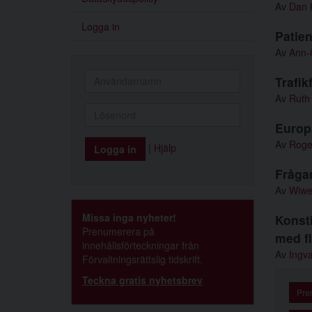
Av
Dan 
Logga in
Patien
Av
Ann-C
Trafik
Av
Ruth
Europa
Av
Roge
|
Hjälp
Frågan
Av
Wiwe
Missa inga nyheter!
Konst
Prenumerera på
med f
innehållsförteckningar från
Av
Ingv
Förvaltningsrättslig tidskrift.
Teckna gratis nyhetsbrev
Pre