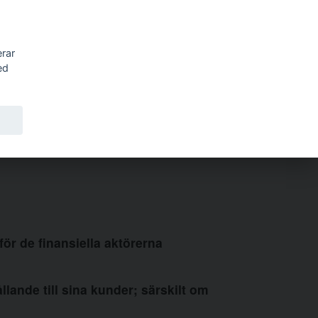
Sök
erar
ed
för de finansiella aktörerna
lande till sina kunder; särskilt om