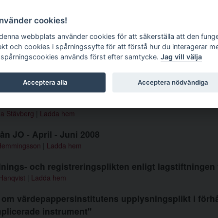
g tidskrift
använder cookies!
 denna webbplats använder cookies för att säkerställa att den fung
ekt och cookies i spårningssyfte för att förstå hur du interagerar m
 spårningscookies används först efter samtycke.
Jag vill välja
mmer 2008 3
Acceptera alla
Acceptera nödvändiga
rån Regeringsrätten - Mars 2008 - Maj 2008
na Stävberg
|
Ladda hem
rån JO - April - Juni 2008
Hemmingsson
|
Ladda hem
ings- och registreringsplikten enligt lagstiftningen 
Hanqvist
|
Ladda hem
om värdepappersinstitutens upplysningsplikt i förhål
plicerade instrument"