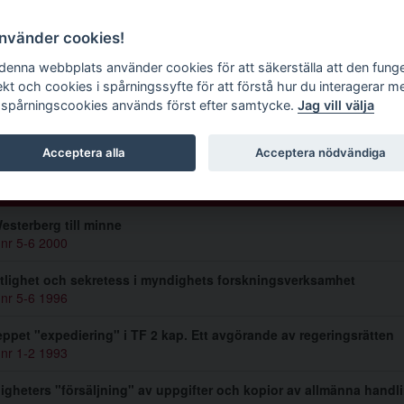
g tidskrift
använder cookies!
 denna webbplats använder cookies för att säkerställa att den fung
ekt och cookies i spårningssyfte för att förstå hur du interagerar m
 spårningscookies används först efter samtycke.
Jag vill välja
 Bohlin
Acceptera alla
Acceptera nödvändiga
lar av Alf Bohlin (12)
esterberg till minne
 nr 5-6 2000
tlighet och sekretess i myndighets forskningsverksamhet
 nr 5-6 1996
ppet "expediering" i TF 2 kap. Ett avgörande av regeringsrätten
 nr 1-2 1993
gheters "försäljning" av uppgifter och kopior av allmänna handl