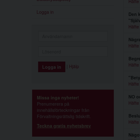
Häfte
Logga in
Den 
"Själ
Häfte
Några
Häfte
Begre
Häfte
|
Hjälp
"Bety
Häfte
NO o
Missa inga nyheter!
Häfte
Prenumerera på
innehållsförteckningar från
Beslu
Förvaltningsrättslig tidskrift.
Häfte
Teckna gratis nyhetsbrev
Något