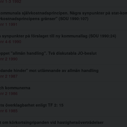
 nr 1-3 1992
kommunala självkostnadsprincipen. Några synpunkter på stat-
vkostnadsprincipens gränser" (SOU 1990:107)
 nr 1 1991
 synpunkter på förslaget till ny kommunallag (SOU 1990:24)
 nr 4-6 1990
ppet "allmän handling". Två diskutabla JO-beslut
 nr 2 1990
dande hinder" mot utlämnande av allmän handling
 nr 2 1987
ch kommunerna
 nr 2 1986
ts överklagbarhet enligt TF 2: 15
 nr 6 1985
 om körkortsingripanden vid hastighetsöverträdelser