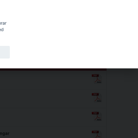
Sök
erar
ed
ingar