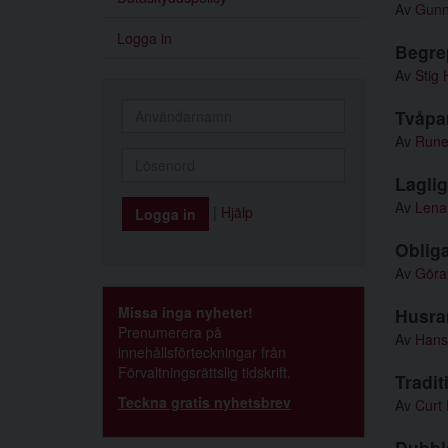
Av
Gunn
Logga in
Begre
Av
Stig 
Tvåpa
Av
Rune
Laglig
Av
Lena
|
Hjälp
Obliga
Av
Göra
Missa inga nyheter!
Husra
Prenumerera på
Av
Hans
innehållsförteckningar från
Förvaltningsrättslig tidskrift.
Tradit
Teckna gratis nyhetsbrev
Av
Curt 
Dubbl