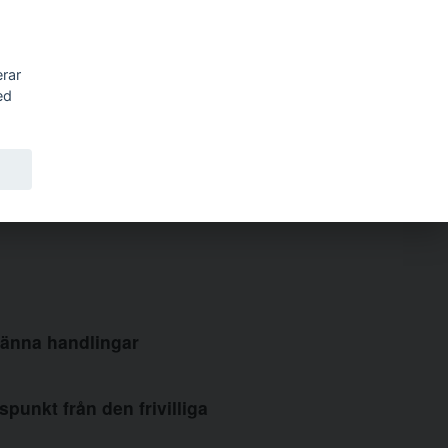
Sök
erar
ed
männa handlingar
punkt från den frivilliga