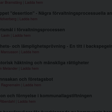
ar Bramstång
|
Ladda hem
ppet "desertion" - Några förvaltningsprocessuella a
Hofverberg
|
Ladda hem
rtsmål i förvaltningsprocessen
 Lavin
|
Ladda hem
hets- och lämplighetsprövning - En titt i backspegel
 Marcusson
|
Ladda hem
torisk häktning och mänskliga rättigheter
n Melander
|
Ladda hem
nnsakan och företagsbot
 Ragnemalm
|
Ladda hem
ion och förnyelse i kommunallagstiftningen
Riberdahl
|
Ladda hem
a besvärsvägar för överklagande av kommunala besl