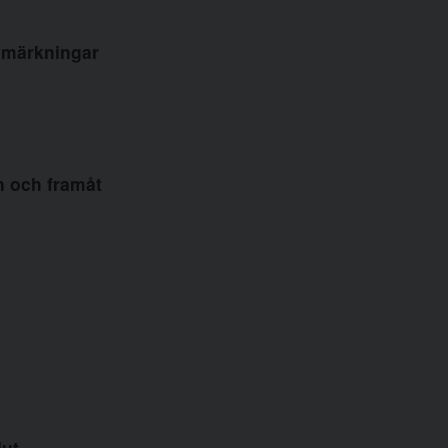
nmärkningar
n och framåt
ut