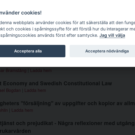
g tidskrift
använder cookies!
 denna webbplats använder cookies för att säkerställa att den fung
ekt och cookies i spårningssyfte för att förstå hur du interagerar m
 spårningscookies används först efter samtycke.
Jag vill välja
mer 1992 1-3
Acceptera alla
Acceptera nödvändiga
 Strömberg
ar Bramstång
|
Ladda hem
t Economy and Swedish Constitutional Law
ael Bogdan
|
Ladda hem
heters "försäljning" av uppgifter och kopior av all
ohlin
|
Ladda hem
tjänst och prejudikat - Några reflexioner med utgångs
rukarvården