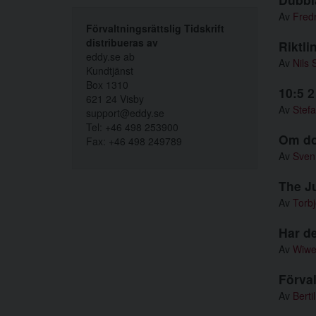
Av
Fredr
Förvaltningsrättslig Tidskrift
distribueras av
Riktli
eddy.se ab
Av
Nils 
Kundtjänst
Box 1310
10:5 2
621 24 Visby
Av
Stef
support@eddy.se
Tel: +46 498 253900
Om dom
Fax: +46 498 249789
Av
Sven
The Ju
Av
Torbj
Har d
Av
Wiwe
Förval
Av
Bert