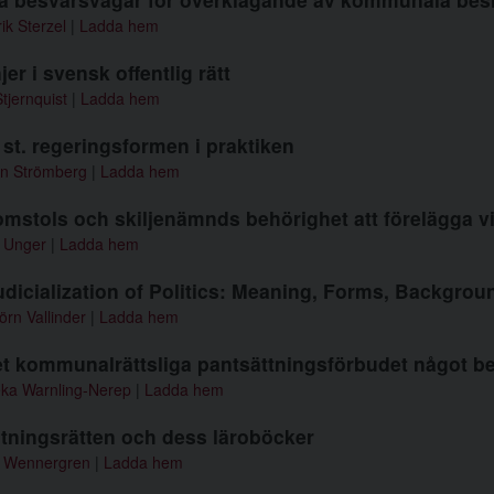
ik Sterzel
|
Ladda hem
njer i svensk offentlig rätt
Stjernquist
|
Ladda hem
 st. regeringsformen i praktiken
an Strömberg
|
Ladda hem
stols och skiljenämnds behörighet att förelägga vi
 Unger
|
Ladda hem
dicialization of Politics: Meaning, Forms, Backgrou
örn Vallinder
|
Ladda hem
et kommunalrättsliga pantsättningsförbudet något b
ka Warnling-Nerep
|
Ladda hem
tningsrätten och dess läroböcker
il Wennergren
|
Ladda hem