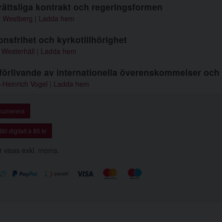
rättsliga kontrakt och regeringsformen
r Westberg
|
Ladda hem
onsfrihet och kyrkotillhörighet
 Westerhäll
|
Ladda hem
örlivande av internationella överenskommelser och 
-Heinrich Vogel
|
Ladda hem
numerera
äll digitalt à 85 kr
r visas exkl. moms.