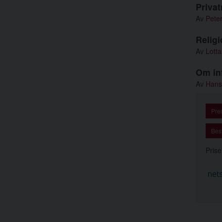
Privat
Av
Pete
Religi
Av
Lotta
Om inf
Av
Hans
Pre
Best
Prise