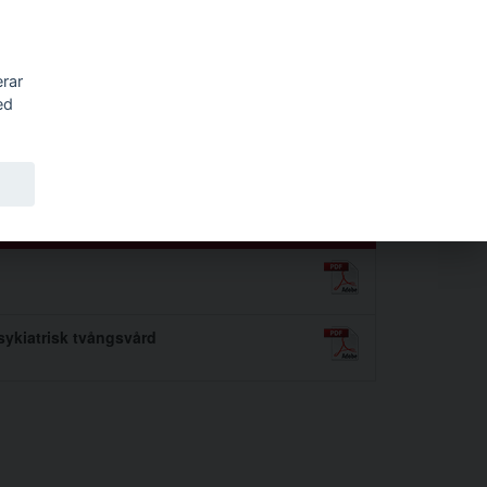
Sök
erar
ed
ykiatrisk tvångsvård