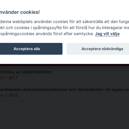
g tidskrift
använder cookies!
 denna webbplats använder cookies för att säkerställa att den fung
ekt och cookies i spårningssyfte för att förstå hur du interagerar m
 spårningscookies används först efter samtycke.
Jag vill välja
ta Wendel
Acceptera alla
Acceptera nödvändiga
lar av Lotta Wendel (2)
rövning av studentarbeten
 nr 1 2017
ardiserade dokumentationsformer och rättssäkerhet vid öppen ps
 nr 1 2015