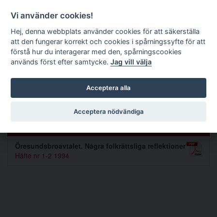
Förvaltningsrättslig tidskrift
Vi använder cookies!
Hej, denna webbplats använder cookies för att säkerställa
att den fungerar korrekt och cookies i spårningssyfte för att
Sök
förstå hur du interagerar med den, spårningscookies
används först efter samtycke.
Jag vill välja
Toggle navigation
Acceptera alla
Said Mahmoudi
Acceptera nödvändiga
Artiklar av Said Mahmoudi (1)
Öresundsbroavtalet. Några folkrättsliga reflektioner
Häfte nr 1-2 1994