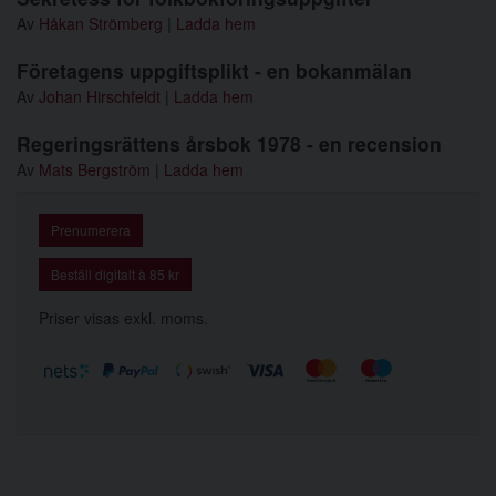
Av
Håkan Strömberg
|
Ladda hem
Företagens uppgiftsplikt - en bokanmälan
Av
Johan Hirschfeldt
|
Ladda hem
Regeringsrättens årsbok 1978 - en recension
Av
Mats Bergström
|
Ladda hem
Prenumerera
Beställ digitalt à 85 kr
Priser visas exkl. moms.