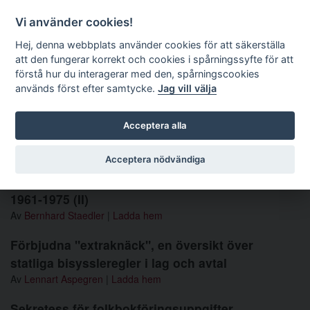
Förvaltningsrättslig tidskrift
Vi använder cookies!
Hej, denna webbplats använder cookies för att säkerställa
att den fungerar korrekt och cookies i spårningssyfte för att
Sök
förstå hur du interagerar med den, spårningscookies
används först efter samtycke.
Jag vill välja
Toggle navigation
Acceptera alla
Nummer 1980 3-4
Acceptera nödvändiga
Förvaltningsrätt i Högsta Domstolens praxis
1961-1975 (II)
Av
Bernhard Staedler
|
Ladda hem
Förbjudna "extraknäck", en översikt över
statliga bisyssleregler i lag och avtal
Av
Lennart Aspegren
|
Ladda hem
Sekretess för folkbokföringsuppgifter