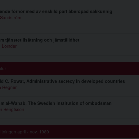
nde förhör med av enskild part åberopad sakkunnig
 Sandström
m tjänstetillsättning och jämställdhet
 Loinder
atur
d C. Rowat, Administrative secrecy in developed countries
n Regner
im al-Wahab, The Swedish institution of ombudsman
n Bengtsson
ftningen april - nov. 1980