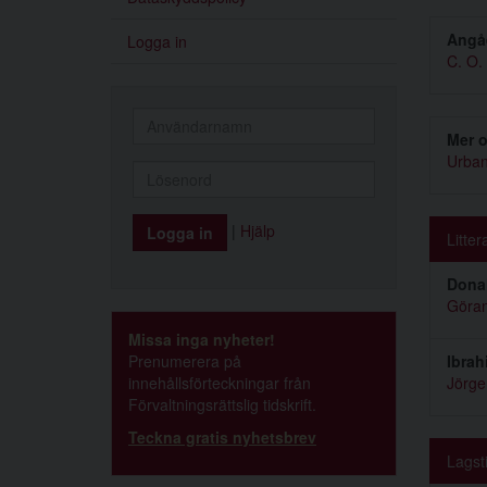
Angåe
Logga in
C. O.
Mer o
Urban
|
Hjälp
Litter
Donal
Göra
Missa inga nyheter!
Prenumerera på
Ibrah
innehållsförteckningar från
Jörge
Förvaltningsrättslig tidskrift.
Teckna gratis nyhetsbrev
Lagsti