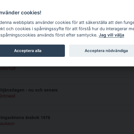
g tidskrift
använder cookies!
 denna webbplats använder cookies för att säkerställa att den fung
ekt och cookies i spårningssyfte för att förstå hur du interagerar m
 spårningscookies används först efter samtycke.
Jag vill välja
mer 1980 5-6
Acceptera alla
Acceptera nödvändiga
f- och disciplinansvaret vid fel och försummelser i offentlig verks
sterhult
ltjänstlagen - nu och senare
Grönwall
ingsrättens årsbok 1978
aulsson