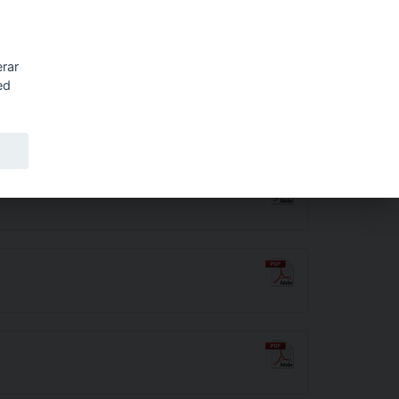
Sök
erar
ed
amhet