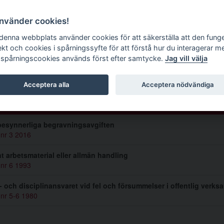
g tidskrift
använder cookies!
 denna webbplats använder cookies för att säkerställa att den fung
ekt och cookies i spårningssyfte för att förstå hur du interagerar m
 spårningscookies används först efter samtycke.
Jag vill välja
Westerhult
Acceptera alla
Acceptera nödvändiga
lar av Bo Westerhult (3)
esynnerliga begravningsavgiften
 nr 3 2016
nt arbetsmaterial eller allmän handling
 nr 6 1993
f- och disciplinansvaret vid fel och försummelser i offentlig verks
 nr 5-6 1980