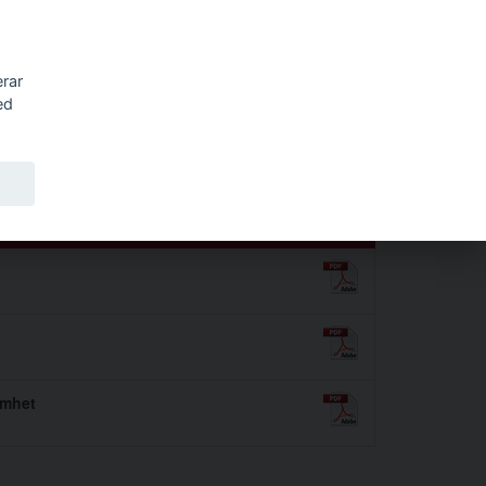
Sök
erar
ed
amhet