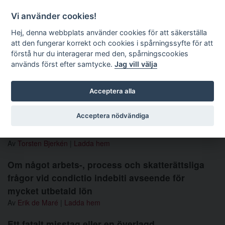
Förvaltningsrättslig tidskrift
Vi använder cookies!
Hej, denna webbplats använder cookies för att säkerställa
att den fungerar korrekt och cookies i spårningssyfte för att
Sök
förstå hur du interagerar med den, spårningscookies
används först efter samtycke.
Jag vill välja
Toggle navigation
Acceptera alla
Nummer 1988 1-2
Acceptera nödvändiga
Beslut vid regeringssammanträde
Av
Torsten Bjerkén
|
Ladda hem
Om något arbets-, process och skatterättsliga
frågor vid condictio indebiti avseende för
mycket utbetald lön
Av
Erik de Maré
|
Ladda hem
Ett fatalt misstag eller en överlagd