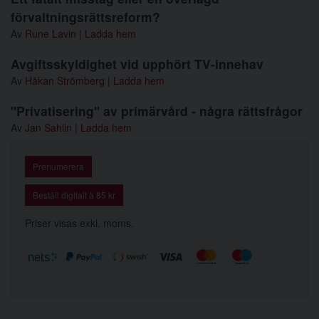
förvaltningsrättsreform?
Av
Rune Lavin
|
Ladda hem
Avgiftsskyldighet vid upphört TV-innehav
Av
Håkan Strömberg
|
Ladda hem
"Privatisering" av primärvård - några rättsfrågor
Av
Jan Sahlin
|
Ladda hem
Prenumerera
Beställ digitalt à 85 kr
Priser visas exkl. moms.